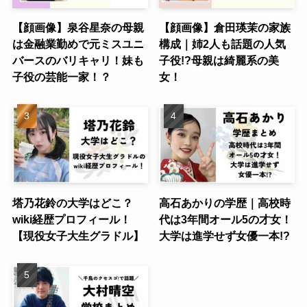
【顔画像】泉谷星奈の母親
【顔画像】倉田瑛茉の家族
は金融業勤めで元ミスユニ
構成｜姉2人も話題の人気
バースのバリキャリ！妹も
子役!?母親は綺麗系の美
子役の芸能一家！？
女！
塔乃花鈴の大学はどこ？
高石あかりの学歴｜高校時
wiki経歴プロフィール！
代は3年間オール5の才女！
【現役女子大生グラドル】
大学は進学せず女優一本!?