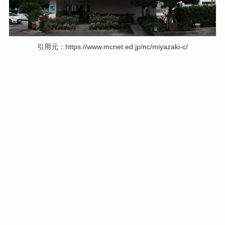
引用元：https://www.mcnet.ed.jp/nc/miyazaki-c/