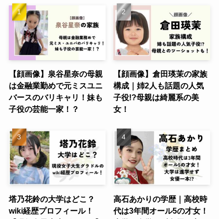
【顔画像】泉谷星奈の母親
【顔画像】倉田瑛茉の家族
は金融業勤めで元ミスユニ
構成｜姉2人も話題の人気
バースのバリキャリ！妹も
子役!?母親は綺麗系の美
子役の芸能一家！？
女！
塔乃花鈴の大学はどこ？
高石あかりの学歴｜高校時
wiki経歴プロフィール！
代は3年間オール5の才女！