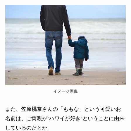
イメージ画像
また、笠原桃奈さんの「ももな」という可愛いお
名前は、ご両親が”ハワイが好き”ということに由来
しているのだとか。