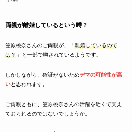
両親が離婚しているという噂？
笠原桃奈さんのご両親が、「
離婚しているので
は？
」と一部で噂されているようです。
しかしながら、確証がないため
デマの可能性が高
い
と思われます。
ご両親ともに、笠原桃奈さんの活躍を近くで支え
ておられるのではないでしょうか。