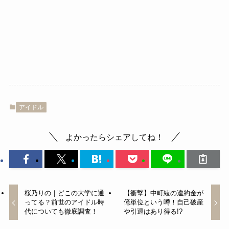
アイドル
よかったらシェアしてね！
桜乃りの｜どこの大学に通
【衝撃】中町綾の違約金が
ってる？前世のアイドル時
億単位という噂！自己破産
代についても徹底調査！
や引退はあり得る!?