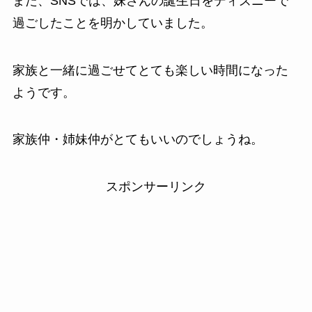
また、SNSでは、妹さんの誕生日をディズニーで
過ごしたことを明かしていました。
家族と一緒に過ごせてとても楽しい時間になった
ようです。
家族仲・姉妹仲がとてもいいのでしょうね。
スポンサーリンク