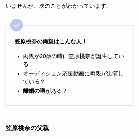
いませんが、次のことがわかっています。
笠原桃奈の両親はこんな人！
両親が20歳の時に笠原桃奈が誕生してい
る
オーディション応援動画に両親が出演し
ている？
離婚の噂
がある？
笠原桃奈の父親