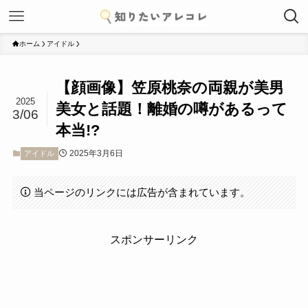
ホーム
アイドル
【顔画像】笠原桃奈の両親が美男
2025
美女と話題！離婚の噂があるって
3/06
本当!?
2025年3月6日
アイドル
当ページのリンクには広告が含まれています。
スポンサーリンク