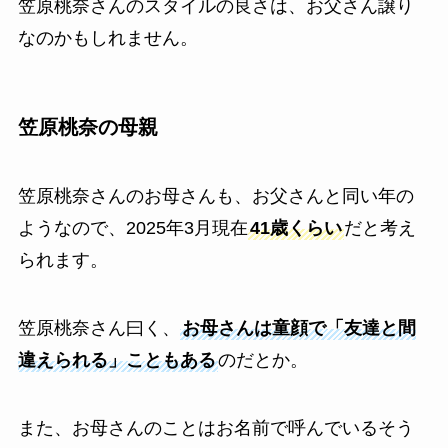
笠原桃奈さんのスタイルの良さは、お父さん譲り
なのかもしれません。
笠原桃奈の母親
笠原桃奈さんのお母さんも、お父さんと同い年の
ようなので、2025年3月現在
41歳くらい
だと考え
られます。
笠原桃奈さん曰く、
お母さんは童顔で「友達と間
違えられる」こともある
のだとか。
また、お母さんのことはお名前で呼んでいるそう