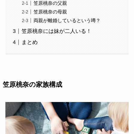
笠原桃奈の父親
笠原桃奈の母親
両親が離婚しているという噂？
笠原桃奈には妹が二人いる！
まとめ
笠原桃奈の家族構成