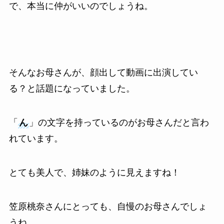
で、本当に仲がいいのでしょうね。
そんなお母さんが、顔出して動画に出演してい
る？と話題になっていました。
「
ん
」の文字を持っているのがお母さんだと言わ
れています。
とても美人で、姉妹のように見えますね！
笠原桃奈さんにとっても、自慢のお母さんでしょ
うね。