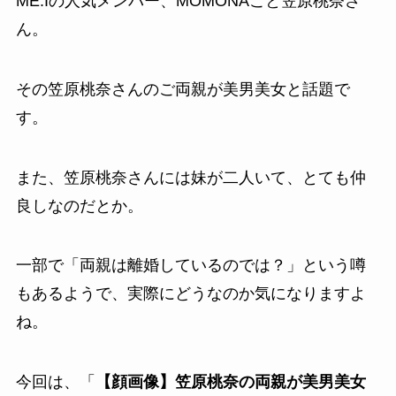
ME:Iの人気メンバー、MOMONAこと笠原桃奈さ
ん。
その笠原桃奈さんのご両親が美男美女と話題で
す。
また、笠原桃奈さんには妹が二人いて、とても仲
良しなのだとか。
一部で「両親は離婚しているのでは？」という噂
もあるようで、実際にどうなのか気になりますよ
ね。
今回は、「
【顔画像】笠原桃奈の両親が美男美女