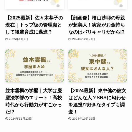
【2025最新】佐々木恭子の
【顔画像】檜山沙耶の母親
現在｜トップ級の管理職と
が超美人！実家がお金持ち
して後輩育成に邁進？
なのはバリキャリだから!?
2025年1月7日
2024年12月21日
並木雲楓の学歴｜大学は慶
【2024最新】東中健の彼女
應法学部のエリート！高校
はどんな人？SNSに匂わせ
時代から行動力がすごかっ
を連投!?好きなタイプも調
た!?
査！
2024年11月13日
2024年10月25日