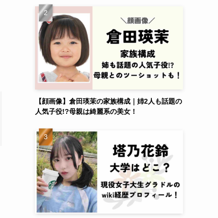
【顔画像】倉田瑛茉の家族構成｜姉2人も話題の
人気子役!?母親は綺麗系の美女！