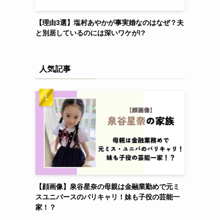
【理由3選】塩村あやかが事実婚なのはなぜ？夫
と別居しているのには深いワケが!?
人気記事
【顔画像】泉谷星奈の母親は金融業勤めで元ミ
スユニバースのバリキャリ！妹も子役の芸能一
家！？