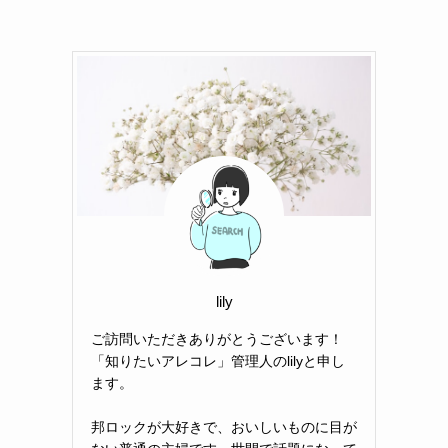
lily
ご訪問いただきありがとうございます！
「知りたいアレコレ」管理人のlilyと申し
ます。
邦ロックが大好きで、おいしいものに目が