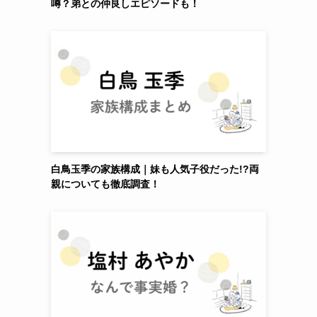
噂？弟との仲良しエピソードも！
白鳥玉季の家族構成｜妹も人気子役だった!?両
親についても徹底調査！