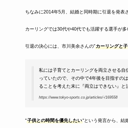
ちなみに2014年5月、結婚と同時期に引退を発表
カーリングでは30代や40代でも活躍する選手が多
引退の決心には、市川美余さんの”
カーリングと子
私には子育てとカーリングを両立させる自
っていたので、その中で4年後を目指すの
ることを考えた末に『両立はできない』と
https://www.tokyo-sports.co.jp/articles/-/169558
“
子供との時間を優先したい
“という発言から、結