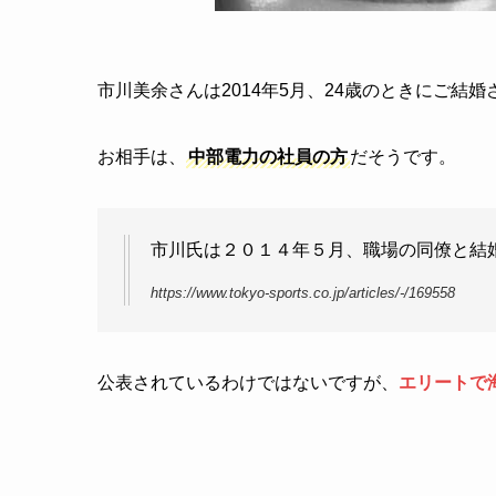
市川美余さんは2014年5月、24歳のときにご結
お相手は、
中部電力の社員の方
だそうです。
市川氏は２０１４年５月、職場の同僚と結
https://www.tokyo-sports.co.jp/articles/-/169558
公表されているわけではないですが、
エリートで