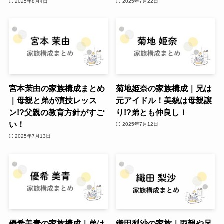
2025年8月4日
2025年7月22日
宮本茉由の家族構成まとめ
菊地姫奈の家族構成｜兄は
｜母親と弟が演技レッス
元アイドル！美貌は母親譲
ン!?父親の教育方針がすご
り!?弟とも仲良し！
い！
2025年7月12日
2025年7月13日
優希美青の家族構成｜弟は
織田梨沙の家族｜両親や兄