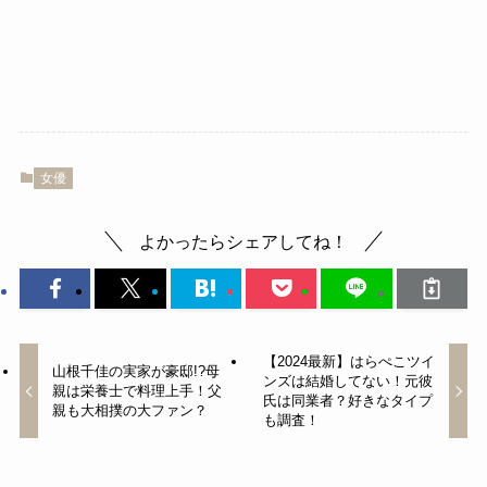
女優
よかったらシェアしてね！
【2024最新】はらぺこツイ
山根千佳の実家が豪邸!?母
ンズは結婚してない！元彼
親は栄養士で料理上手！父
氏は同業者？好きなタイプ
親も大相撲の大ファン？
も調査！