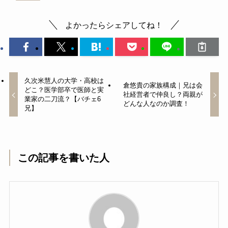
よかったらシェアしてね！
久次米慧人の大学・高校は
倉悠貴の家族構成｜兄は会
どこ？医学部卒で医師と実
社経営者で仲良し？両親が
業家の二刀流？【バチェ6
どんな人なのか調査！
兄】
この記事を書いた人