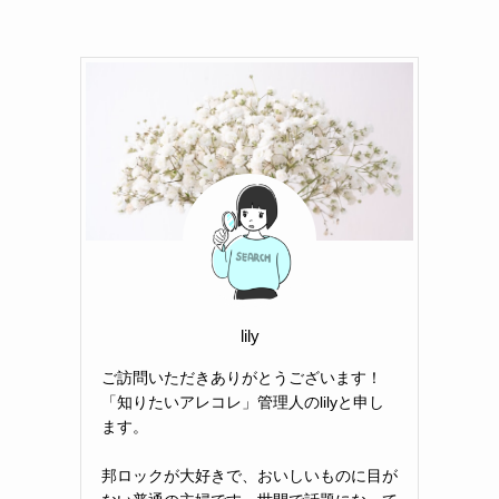
lily
ご訪問いただきありがとうございます！
「知りたいアレコレ」管理人のlilyと申し
ます。
邦ロックが大好きで、おいしいものに目が