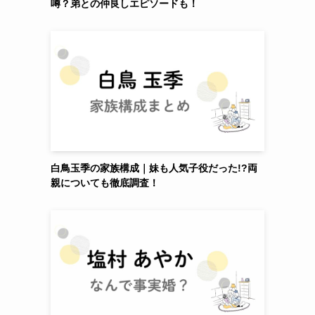
噂？弟との仲良しエピソードも！
白鳥玉季の家族構成｜妹も人気子役だった!?両
親についても徹底調査！