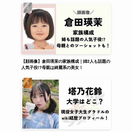
【顔画像】倉田瑛茉の家族構成｜姉2人も話題の
人気子役!?母親は綺麗系の美女！