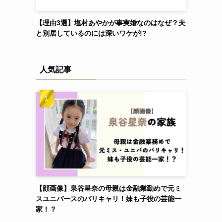
【理由3選】塩村あやかが事実婚なのはなぜ？夫
と別居しているのには深いワケが!?
人気記事
【顔画像】泉谷星奈の母親は金融業勤めで元ミ
スユニバースのバリキャリ！妹も子役の芸能一
家！？