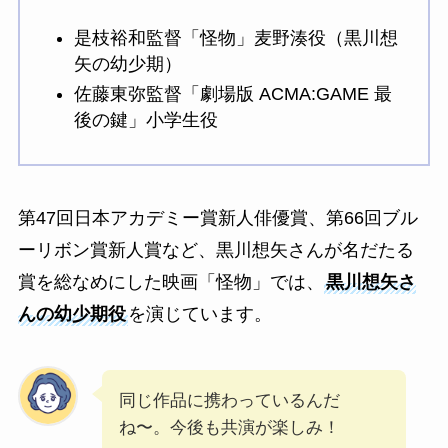
是枝裕和監督「怪物」麦野湊役（黒川想
矢の幼少期）
佐藤東弥監督「劇場版 ACMA:GAME 最
後の鍵」小学生役
第47回日本アカデミー賞新人俳優賞、第66回ブル
ーリボン賞新人賞など、黒川想矢さんが名だたる
賞を総なめにした映画「怪物」では、
黒川想矢さ
んの幼少期役
を演じています。
同じ作品に携わっているんだ
ね〜。今後も共演が楽しみ！