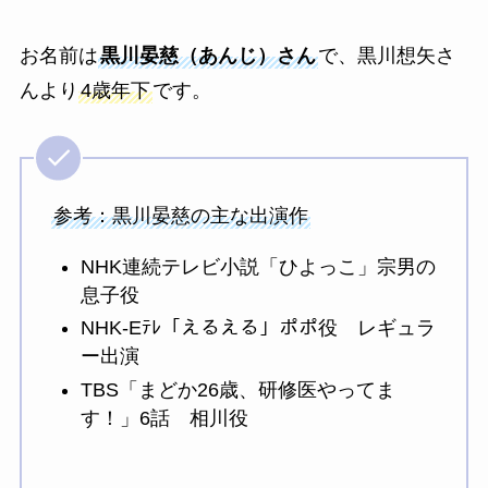
お名前は
黒川晏慈（あんじ）さん
で、黒川想矢さ
んより
4歳年下
です。
参考：黒川晏慈の主な出演作
NHK連続テレビ小説「ひよっこ」宗男の
息子役
NHK-Eﾃﾚ「えるえる」ポポ役 レギュラ
ー出演
TBS「まどか26歳、研修医やってま
す！」6話 相川役