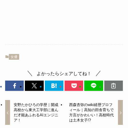
女優
よかったらシェアしてね！
安野たかひろの学歴｜開成
西森杏弥のwiki経歴プロフ
高校から東大工学部に進ん
ィール｜高知の田舎育ちで
だ才能あふれるAIエンジニ
方言がかわいい！高校時代
ア！
は土木女子!?