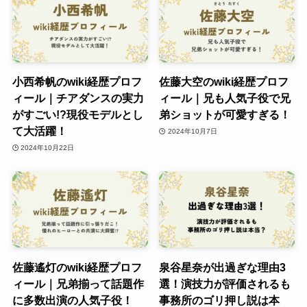
小西希帆のwiki経歴プロフ
佐藤大空のwiki経歴プロフ
ィール｜チアダンスの実力
ィール｜兄も人気子役で兄
がすごい!?現役モデルとし
弟ショットが可愛すぎる！
て大活躍！
2024年10月7日
2024年10月22日
佐藤遙灯のwiki経歴プロフ
泉谷星奈が出過ぎな理由3
ィール｜兄弟揃って話題作
選！演技力が評価されるも
に多数出演の人気子役！
事務所のゴリ押し説は本