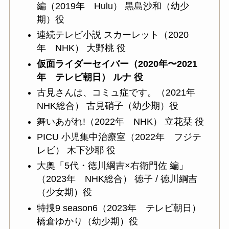
編（2019年 Hulu） 黒島沙和（幼少
期）役
連続テレビ小説 スカーレット（2020
年 NHK） 大野桃 役
仮面ライダーセイバー（2020年〜2021
年 テレビ朝日） ルナ 役
古見さんは、コミュ症です。（2021年
NHK総合） 古見硝子（幼少期）役
舞いあがれ!（2022年 NHK） 立花栞 役
PICU 小児集中治療室（2022年 フジテ
レビ） 木下沙耶 役
大奥「5代・徳川綱吉×右衛門佐 編」
（2023年 NHK総合） 徳子 / 徳川綱吉
（少女期）役
特捜9 season6（2023年 テレビ朝日）
橋倉ゆかり（幼少期）役