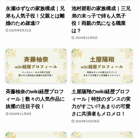
永瀬ゆずなの家族構成｜兄
池村碧彩の家族構成｜三兄
弟も人気子役！父親とは離
弟の末っ子で姉も人気子
婚のため疎遠!?
役！両親の気になる職業
は？
2025年8月31日
2024年12月6日
斉藤柚奈のwiki経歴プロフ
土屋陽翔のwiki経歴プロフ
ィール｜数々の人気作品に
ィール｜特技のダンスの実
抜擢の注目子役！
力がすごい!?あまりの可愛
さに共演者もメロメロ！
2024年11月9日
2024年10月26日