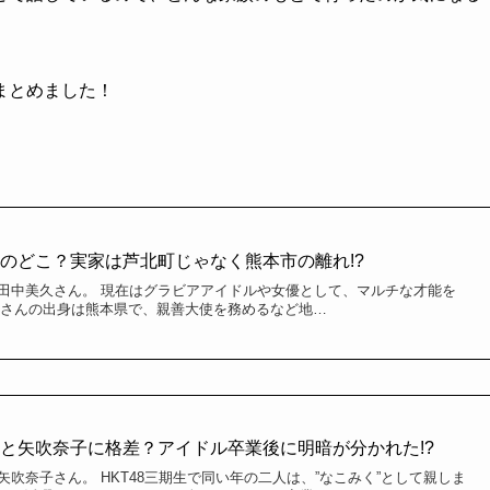
まとめました！
のどこ？実家は芦北町じゃなく熊本市の離れ!?
ー、田中美久さん。 現在はグラビアアイドルや女優として、マルチな才能を
久さんの出身は熊本県で、親善大使を務めるなど地…
と矢吹奈子に格差？アイドル卒業後に明暗が分かれた!?
と矢吹奈子さん。 HKT48三期生で同い年の二人は、”なこみく”として親しま