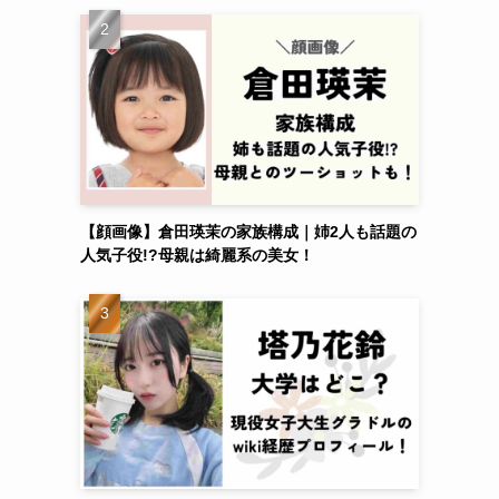
【顔画像】倉田瑛茉の家族構成｜姉2人も話題の
人気子役!?母親は綺麗系の美女！