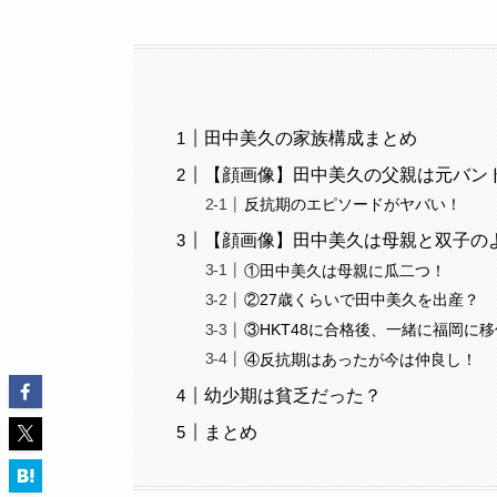
田中美久の家族構成まとめ
【顔画像】田中美久の父親は元バンド
反抗期のエピソードがヤバい！
【顔画像】田中美久は母親と双子の
①田中美久は母親に瓜二つ！
②27歳くらいで田中美久を出産？
③HKT48に合格後、一緒に福岡に
④反抗期はあったが今は仲良し！
幼少期は貧乏だった？
まとめ