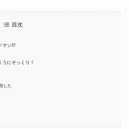
目次
マン!?
ようにそっくり！
移住した