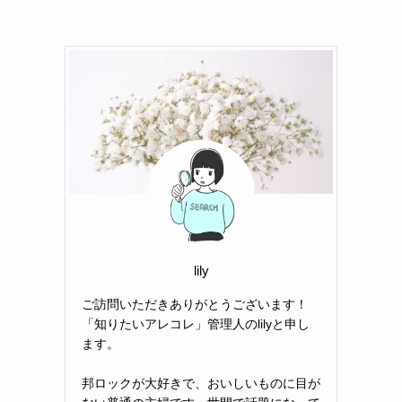
lily
ご訪問いただきありがとうございます！
「知りたいアレコレ」管理人のlilyと申し
ます。
邦ロックが大好きで、おいしいものに目が