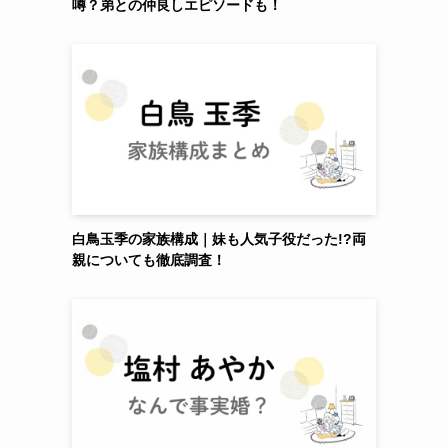
噂？弟との仲良しエピソードも！
白鳥玉季の家族構成｜妹も人気子役だった!?両
親についても徹底調査！