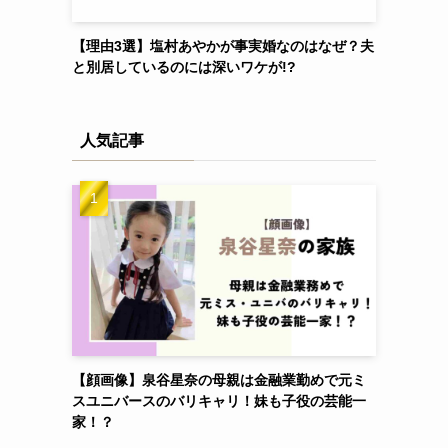
【理由3選】塩村あやかが事実婚なのはなぜ？夫
と別居しているのには深いワケが!?
人気記事
【顔画像】泉谷星奈の母親は金融業勤めで元ミ
スユニバースのバリキャリ！妹も子役の芸能一
家！？