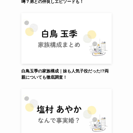
噂？弟との仲良しエピソードも！
白鳥玉季の家族構成｜妹も人気子役だった!?両
親についても徹底調査！