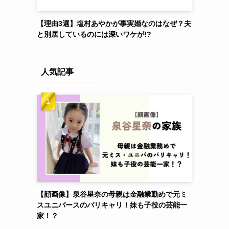
【理由3選】塩村あやかが事実婚なのはなぜ？夫
と別居しているのには深いワケが!?
人気記事
【顔画像】泉谷星奈の母親は金融業勤めで元ミ
スユニバースのバリキャリ！妹も子役の芸能一
家！？