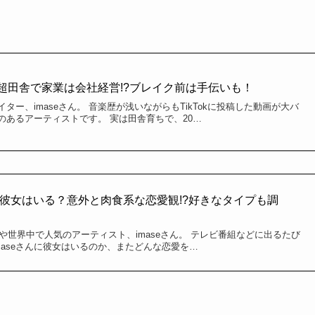
の超田舎で家業は会社経営!?ブレイク前は手伝いも！
ター、imaseさん。 音楽歴が浅いながらもTikTokに投稿した動画が大バ
のあるアーティストです。 実は田舎育ちで、20…
seに彼女はいる？意外と肉食系な恋愛観!?好きなタイプも調
今や世界中で人気のアーティスト、imaseさん。 テレビ番組などに出るたび
maseさんに彼女はいるのか、またどんな恋愛を…