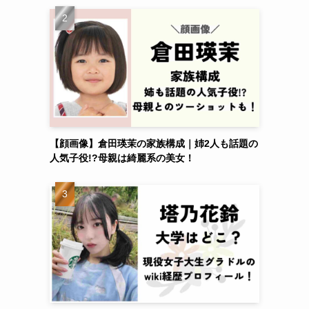
【顔画像】倉田瑛茉の家族構成｜姉2人も話題の
人気子役!?母親は綺麗系の美女！