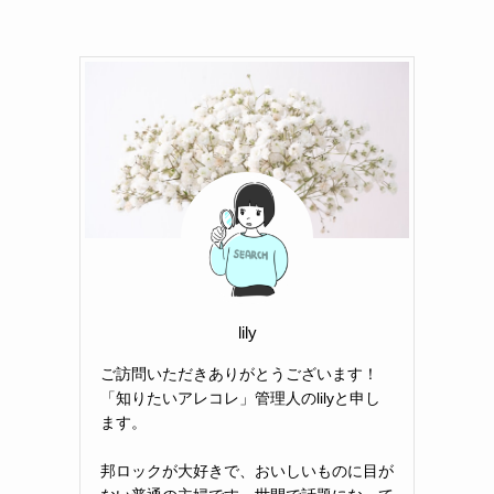
lily
ご訪問いただきありがとうございます！
「知りたいアレコレ」管理人のlilyと申し
ます。
邦ロックが大好きで、おいしいものに目が