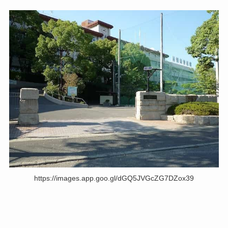
https://images.app.goo.gl/dGQ5JVGcZG7DZox39