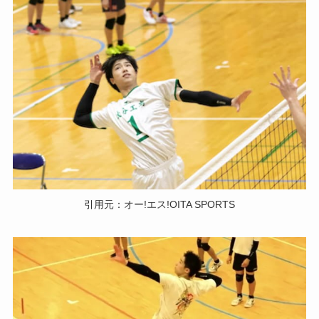
引用元：オー!エス!OITA SPORTS