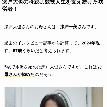
瀬戸大也の母親は競技人生を支え続けた功
労者！
瀬戸大也さんのお母さんは、
瀬戸一美さん
です。
過去のインタビュー記事から計算して、2024年現
在、
57歳くらい
だと考えられます。
5歳で水泳を始めた瀬戸大也さんですが、これは
お
母さんが勧めた
のだそう。