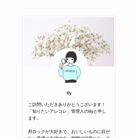
lily
ご訪問いただきありがとうございます！
「知りたいアレコレ」管理人のlilyと申し
ます。
邦ロックが大好きで、おいしいものに目が