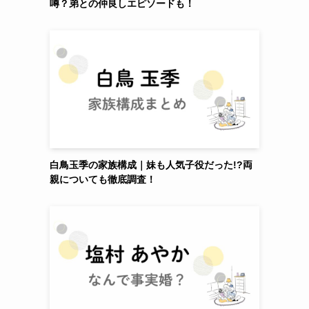
噂？弟との仲良しエピソードも！
白鳥玉季の家族構成｜妹も人気子役だった!?両
親についても徹底調査！