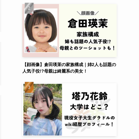
【顔画像】倉田瑛茉の家族構成｜姉2人も話題の
人気子役!?母親は綺麗系の美女！