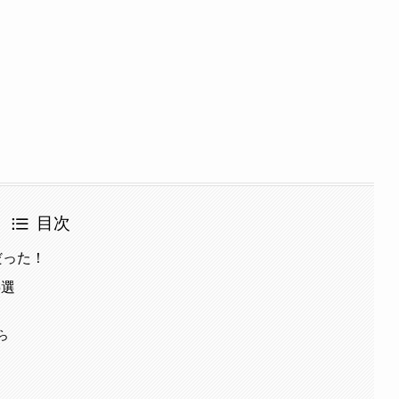
目次
だった！
5選
ら