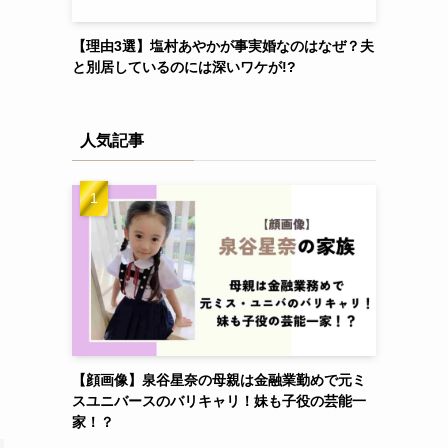
【理由3選】塩村あやかが事実婚なのはなぜ？夫
と別居しているのには深いワケが!?
人気記事
【顔画像】泉谷星奈の母親は金融業勤めで元ミ
スユニバースのバリキャリ！妹も子役の芸能一
家！？