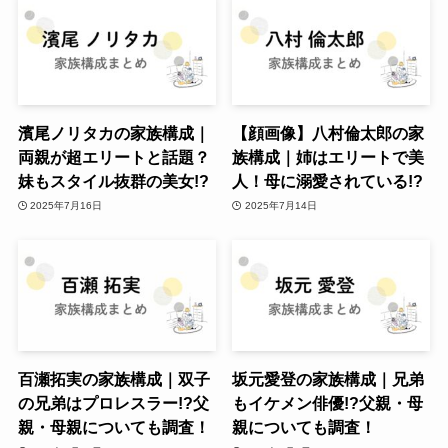
濱尾ノリタカの家族構成｜
【顔画像】八村倫太郎の家
両親が超エリートと話題？
族構成｜姉はエリートで美
妹もスタイル抜群の美女!?
人！母に溺愛されている!?
2025年7月16日
2025年7月14日
百瀬拓実の家族構成｜双子
坂元愛登の家族構成｜兄弟
の兄弟はプロレスラー!?父
もイケメン俳優!?父親・母
親・母親についても調査！
親についても調査！