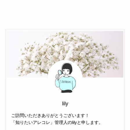
lily
ご訪問いただきありがとうございます！
「知りたいアレコレ」管理人のlilyと申します。